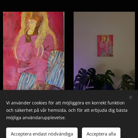
Vi använder cookies för att möjliggöra en korrekt funktion
och säkerhet på vår hemsida, och för att erbjuda dig bästa
möjliga användarupplevelse.
© 2025 Alla rättigheter reserverade
Acceptera endast nödvändiga
Acceptera alla
Skapad med
Webnode
Cookies