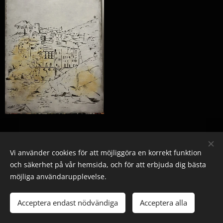
Vi använder cookies för att möjliggöra en korrekt funktion
och säkerhet på vår hemsida, och för att erbjuda dig bästa
möjliga användarupplevelse.
© 2025 Alla rättigheter reserverade
Acceptera endast nödvändiga
Acceptera alla
Skapad med
Webnode
Cookies