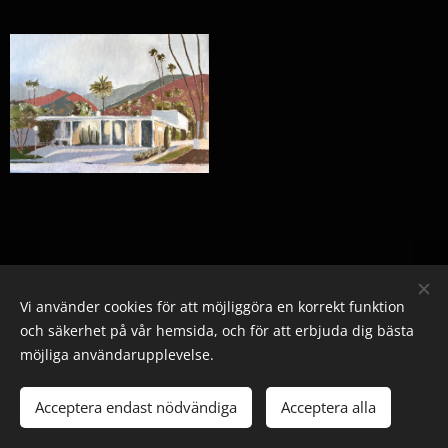
Vi använder cookies för att möjliggöra en korrekt funktion
och säkerhet på vår hemsida, och för att erbjuda dig bästa
möjliga användarupplevelse.
© 2025 Alla rättigheter reserverade
Acceptera endast nödvändiga
Acceptera alla
Skapad med
Webnode
Cookies