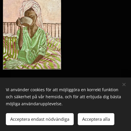
Vi använder cookies för att möjliggöra en korrekt funktion
och säkerhet på vår hemsida, och för att erbjuda dig bästa
möjliga användarupplevelse.
© 2025 Alla rättigheter reserverade
Acceptera endast nödvändiga
Acceptera alla
Skapad med
Webnode
Cookies