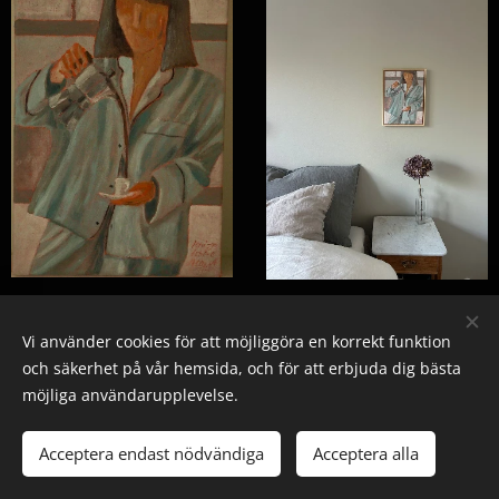
Vi använder cookies för att möjliggöra en korrekt funktion
och säkerhet på vår hemsida, och för att erbjuda dig bästa
möjliga användarupplevelse.
© 2025 Alla rättigheter reserverade
Acceptera endast nödvändiga
Acceptera alla
Skapad med
Webnode
Cookies